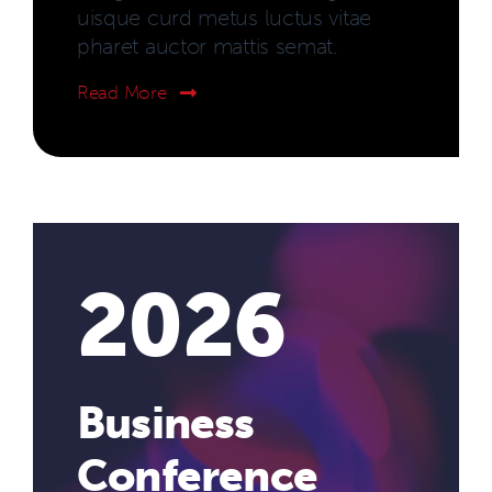
uisque curd metus luctus vitae
pharet auctor mattis semat.
Read More
2026
Business
Conference