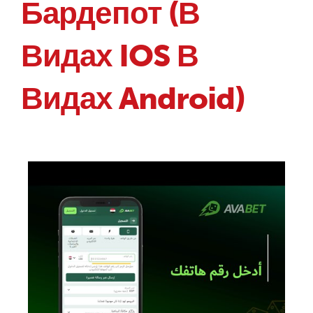
Бардепот (В
Видах IOS В
Видах Android)