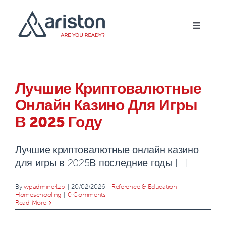
Skip
to
Toggle
content
Navigati
Home
Лучшие Криптовалютные
About us
Онлайн Казино Для Игры
В 2025 Году
Contact Us
Лучшие криптовалютные онлайн казино
для игры в 2025В последние годы [...]
By
wpadminerlzp
|
20/02/2026
|
Reference & Education,
Homeschooling
|
0 Comments
Read More