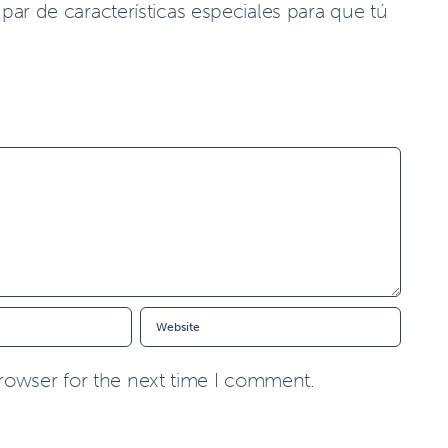
par de características especiales para que tú
rowser for the next time I comment.