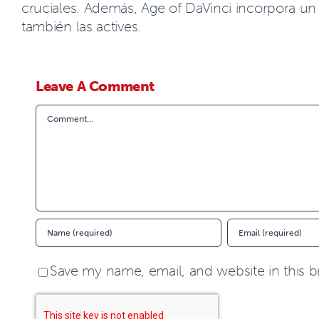
cruciales. Además, Age of DaVinci incorpora un 
también las actives.
Leave A Comment
Comment
Save my name, email, and website in this b