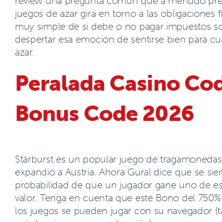
review una pregunta común que a menudo preo
juegos de azar gira en torno a las obligaciones 
muy simple de si debe o no pagar impuestos sob
despertar esa emoción de sentirse bien para cu
azar.
Peralada Casino Co
Bonus Code 2026
Starburst es un popular juego de tragamonedas 
expandió a Austria. Ahora Gural dice que se si
probabilidad de que un jugador gane uno de e
valor. Tenga en cuenta que este Bono del 750% s
los juegos se pueden jugar con su navegador (t