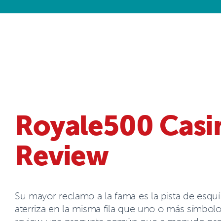
Royale500 Casi
Review
Su mayor reclamo a la fama es la pista de esqu
aterriza en la misma fila que uno o más símbolo