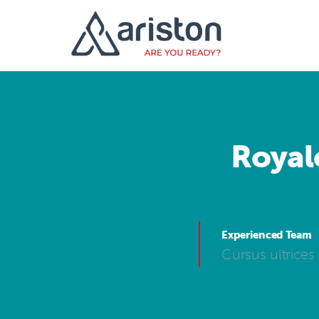
Skip
to
content
Royal
Experienced Team
Cursus ultrices