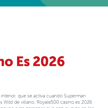
no Es 2026
í interior, que se activa cuando Superman
s Wild de villano. Royale500 casino es 2026