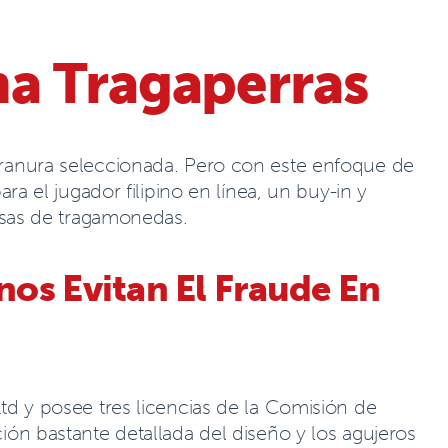
a Tragaperras
ranura seleccionada. Pero con este enfoque de
ra el jugador filipino en línea, un buy-in y
losas de tragamonedas.
os Evitan El Fraude En
td y posee tres licencias de la Comisión de
ón bastante detallada del diseño y los agujeros