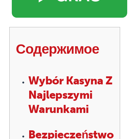
Содержимое
Wybór Kasyna Z
Najlepszymi
Warunkami
Bezpieczeństwo