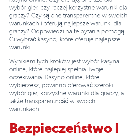
wybór gier, czy raczej korzystne warunki dla
graczy? Czy są one transparentne w swoich
warunkach i oferują najlepsze warunki dla
graczy? Odpowiedzi na te pytania pomogą
Ci wybrać kasyno, które oferuje najlepsze
warunki.
Wynikiem tych kroków jest wybór kasyna
online, które najlepiej spełnia Twoje
oczekiwania. Kasyno online, które
wybierzesz, powinno oferować szeroki
wybór gier, korzystne warunki dla graczy, a
także transparentność w swoich
warunkach.
Bezpieczeństwo I