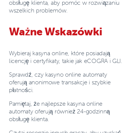
obsługę klienta, aby pomóc w rozwiązaniu
wszelkich problemów.
Ważne Wskazówki
Wybieraj kasyna online, które posiadają
licencję i certyfikaty, takie jak eCOGRA i GLI.
Sprawdź, czy kasyno online automaty
oferują anonimowe transakcje i szybkie
płatności.
Pamiętaj, że najlepsze kasyna online
automaty oferują również 24-godzinną
obsługę klienta.
Czytaj recenzje innych graczy, aby uzyskać