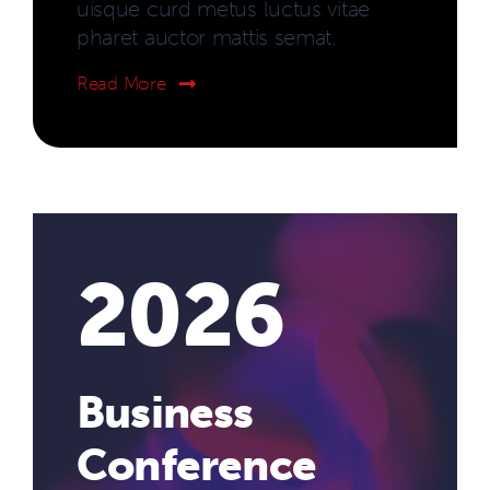
uisque curd metus luctus vitae
pharet auctor mattis semat.
Read More
2026
Business
Conference