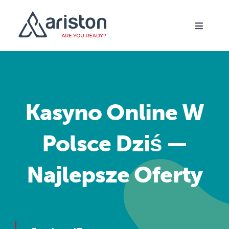
Skip
to
Toggle
content
Navigati
Home
About us
Kasyno Online W
Contact Us
Polsce Dziś —
Najlepsze Oferty