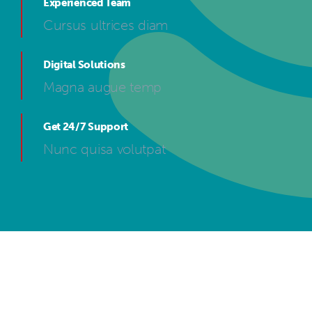
Experienced Team
Cursus ultrices diam
Digital Solutions
Magna augue temp
Get 24/7 Support
Nunc quisa volutpat