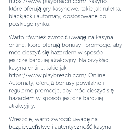
https://www.playbreach.com/ Kasyno,
które oferują gry kasynowe, takie jak ruletka,
blackjack i automaty, dostosowane do
polskiego rynku.
Warto również zwrócić uwagę na kasyna
online, które oferują bonusy i promocje, aby
móc cieszyć się hazardem w sposób
jeszcze bardziej atrakcyjny. Na przykład,
kasyna online, takie jak
https://www.playbreach.com/ Online
Automaty, oferują bonusy powitalne i
regularne promocje, aby móc cieszyć się
hazardem w sposób jeszcze bardziej
atrakcyjny.
Wreszcie, warto zwrócić uwagę na
bezpieczeństwo i autentyczność kasyna