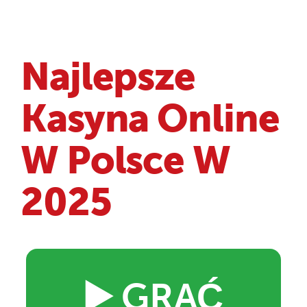
Najlepsze
Kasyna Online
W Polsce W
2025
▶️ GRAĆ