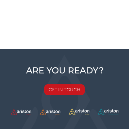
GET IN TOUCH