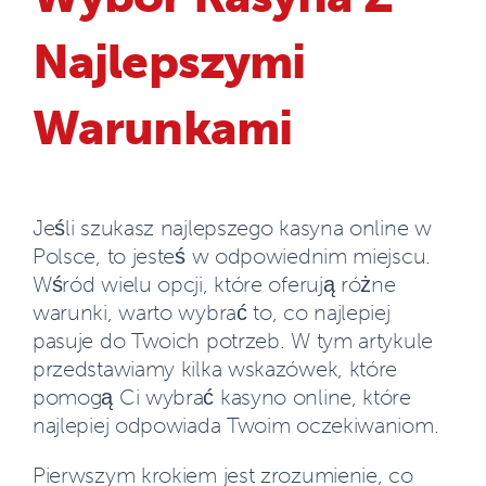
Najlepszymi
Warunkami
Jeśli szukasz najlepszego kasyna online w
Polsce, to jesteś w odpowiednim miejscu.
Wśród wielu opcji, które oferują różne
warunki, warto wybrać to, co najlepiej
pasuje do Twoich potrzeb. W tym artykule
przedstawiamy kilka wskazówek, które
pomogą Ci wybrać kasyno online, które
najlepiej odpowiada Twoim oczekiwaniom.
Pierwszym krokiem jest zrozumienie, co