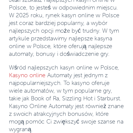
Polsce, to jesteś w odpowiednim miejscu.
W 2025 roku, rynek kasyn online w Polsce
jest coraz bardziej popularny, a wybór
najlepszych opcji może być trudny. W tym
artykule przedstawimy najlepsze kasyna
online w Polsce, które oferują najlepsze
automaty, bonusy i doświadczenie gry.
Wśród najlepszych kasyn online w Polsce,
Kasyno online
Automaty jest jednym z
najpopularniejszych. To kasyno oferuje
wiele automatów, w tym popularne gry,
takie jak Book of Ra, Sizzling Hot i Starburst.
Kasyno Online Automaty jest również znane
z swoich atrakcyjnych bonusów, które
mogą pomóc Ci zwiększyć swoje szanse na
wygraną.