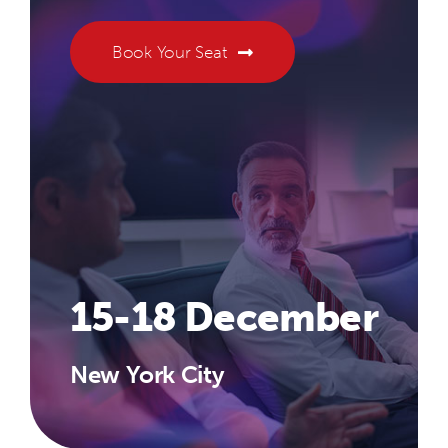
Book Your Seat
15-18 December
New York City