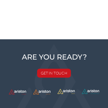
GET IN TOUCH