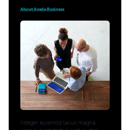
About Avada Business
Integer euismod lacus magna