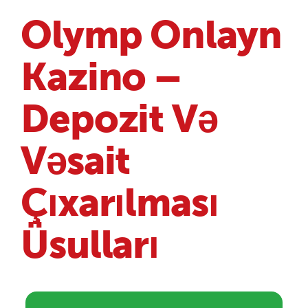
Olymp Onlayn
Kazino –
Depozit Və
Vəsait
Çıxarılması
Üsulları