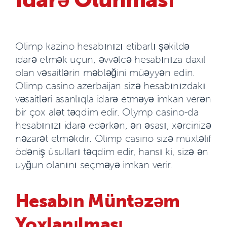
Olimp kazino hesabınızı etibarlı şəkildə
idarə etmək üçün, əvvəlcə hesabınıza daxil
olan vəsaitlərin məbləğini müəyyən edin.
Olimp casino azerbaijan sizə hesabınızdakı
vəsaitləri asanlıqla idarə etməyə imkan verən
bir çox alət təqdim edir. Olymp casino-da
hesabınızı idarə edərkən, ən əsası, xərcinizə
nəzarət etməkdir. Olimp casino sizə müxtəlif
ödəniş üsulları təqdim edir, hansı ki, sizə ən
uyğun olanını seçməyə imkan verir.
Hesabın Müntəzəm
Yoxlanılması