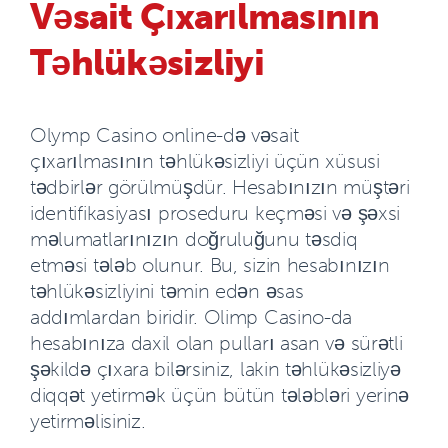
Vəsait Çıxarılmasının
Təhlükəsizliyi
Olymp Casino online-də vəsait
çıxarılmasının təhlükəsizliyi üçün xüsusi
tədbirlər görülmüşdür. Hesabınızın müştəri
identifikasiyası proseduru keçməsi və şəxsi
məlumatlarınızın doğruluğunu təsdiq
etməsi tələb olunur. Bu, sizin hesabınızın
təhlükəsizliyini təmin edən əsas
addımlardan biridir. Olimp Casino-da
hesabınıza daxil olan pulları asan və sürətli
şəkildə çıxara bilərsiniz, lakin təhlükəsizliyə
diqqət yetirmək üçün bütün tələbləri yerinə
yetirməlisiniz.