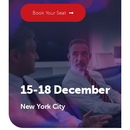
Book Your Seat
15-18 December
New York City