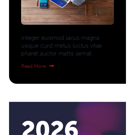
Integer euismod lacus magna
uisque curd metus luctus vitae
pharet auctor mattis semat.
Read More
2026