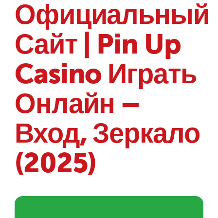
Официальный
Сайт | Pin Up
Casino Играть
Онлайн –
Вход, Зеркало
(2025)