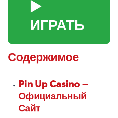
▶️
ИГРАТЬ
Содержимое
Pin Up Casino –
Официальный
Сайт