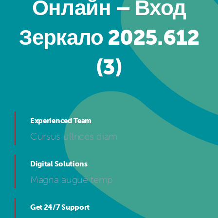
Онлайн – Вход
Зеркало 2025.612
(3)
Experienced Team
Cursus ultrices diam
Digital Solutions
Magna augue temp
Get 24/7 Support