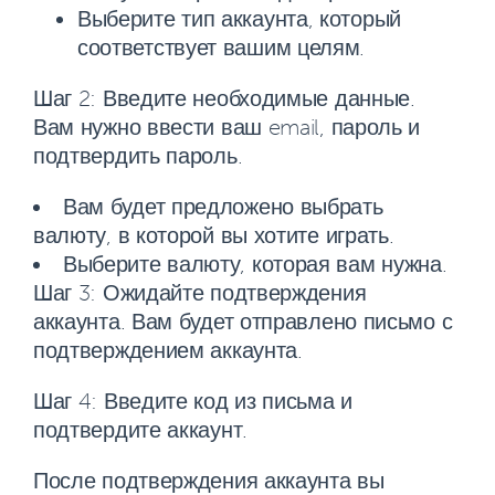
Выберите тип аккаунта, который
соответствует вашим целям.
Шаг 2: Введите необходимые данные.
Вам нужно ввести ваш email, пароль и
подтвердить пароль.
Вам будет предложено выбрать
валюту, в которой вы хотите играть.
Выберите валюту, которая вам нужна.
Шаг 3: Ожидайте подтверждения
аккаунта. Вам будет отправлено письмо с
подтверждением аккаунта.
Шаг 4: Введите код из письма и
подтвердите аккаунт.
После подтверждения аккаунта вы