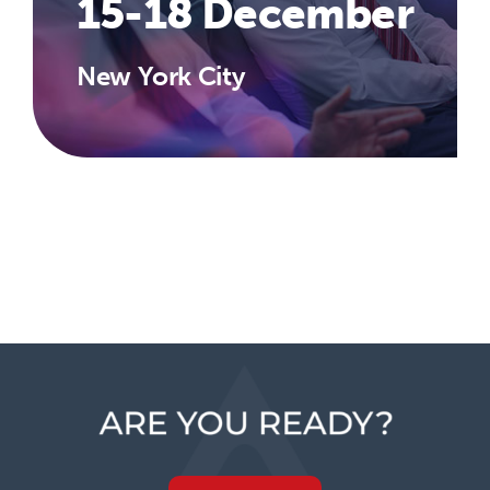
15-18 December
New York City