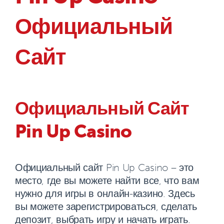
Официальный
Сайт
Официальный Сайт
Pin Up Casino
Официальный сайт Pin Up Casino – это
место, где вы можете найти все, что вам
нужно для игры в онлайн-казино. Здесь
вы можете зарегистрироваться, сделать
депозит, выбрать игру и начать играть.