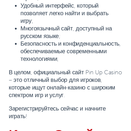
Удобный интерфейс, который
позволяет легко найти и выбрать
игру;
Многоязычный сайт, доступный на
русском языке;
Безопасность и конфиденциальность,
обеспечиваемые современными
технологиями;
В целом, официальный сайт Pin Up Casino
– это отличный выбор для игроков,
которые ищут онлайн-казино с широким
спектром игр и услуг.
Зарегистрируйтесь сейчас и начните
играть!