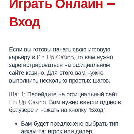
Играть Онлайн –
Вход
Если вы готовы начать свою игровую
карьеру в Pin Up Casino, то вам нужно
зарегистрироваться на официальном
сайте казино. Для этого вам нужно
выполнить несколько простых шагов.
Шаг 1: Перейдите на официальный сайт
Pin Up Casino. Вам нужно ввести адрес в
браузере и нажать на кнопку “Вход”.
Вам будет предложено выбрать тип
аккаунта: игрок или дилер.