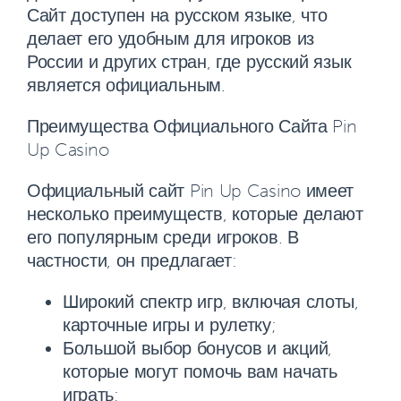
Сайт доступен на русском языке, что
делает его удобным для игроков из
России и других стран, где русский язык
является официальным.
Преимущества Официального Сайта Pin
Up Casino
Официальный сайт Pin Up Casino имеет
несколько преимуществ, которые делают
его популярным среди игроков. В
частности, он предлагает:
Широкий спектр игр, включая слоты,
карточные игры и рулетку;
Большой выбор бонусов и акций,
которые могут помочь вам начать
играть;