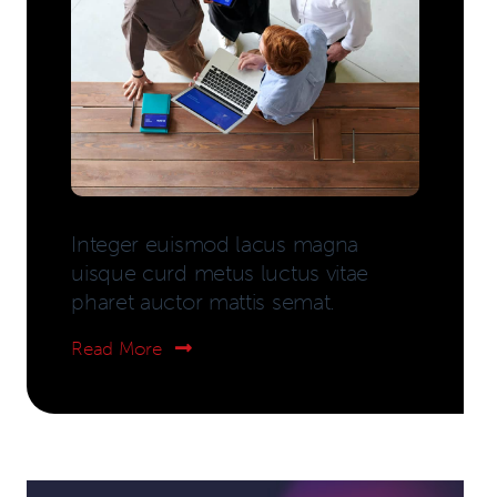
Integer euismod lacus magna
uisque curd metus luctus vitae
pharet auctor mattis semat.
Read More