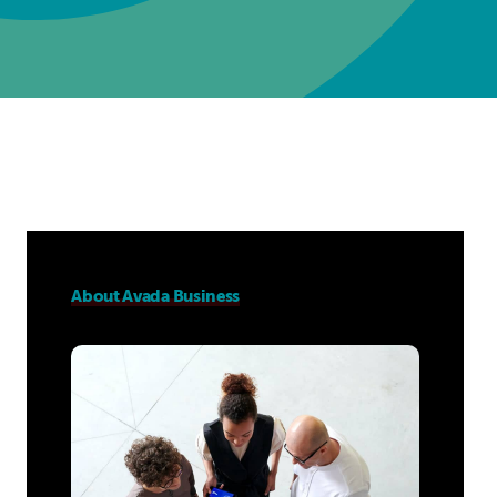
About Avada Business