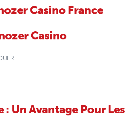
nozer Casino France
nozer Casino
JOUER
 : Un Avantage Pour Les