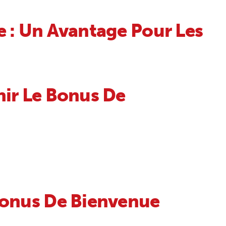
 : Un Avantage Pour Les
ir Le Bonus De
Bonus De Bienvenue