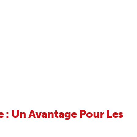
 : Un Avantage Pour Les