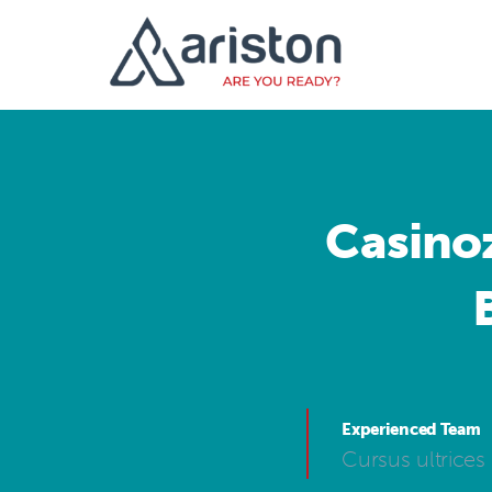
Skip
to
content
Casino
Experienced Team
Cursus ultrices