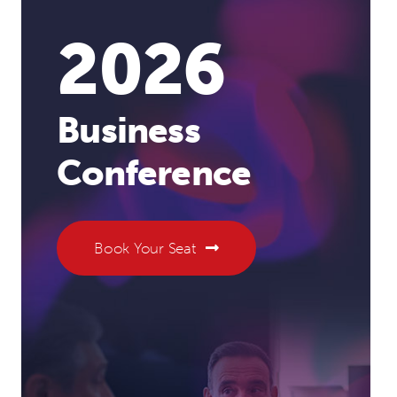
2026
Business
Conference
Book Your Seat